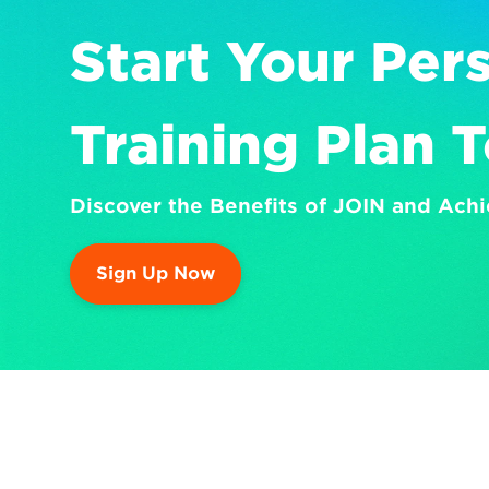
Start Your Pers
Training Plan 
Discover the Benefits of JOIN and Achi
Sign Up Now