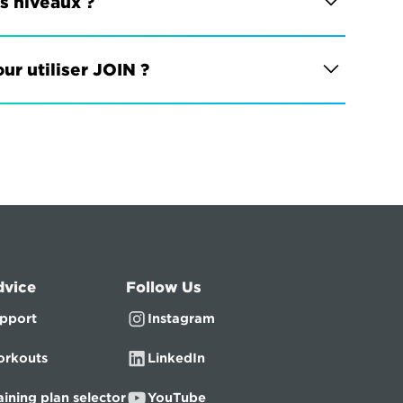
es niveaux ?
ur utiliser JOIN ?
dvice
Follow Us
pport
Instagram
rkouts
LinkedIn
aining plan selector
YouTube