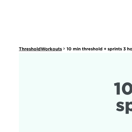
ThresholdWorkouts
10 min threshold + sprints 3 h
10
s