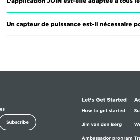
L’application JOIN est-elle adaptée à tous l
Un capteur de puissance est-il nécessaire po
Let's Get Started
A
es
How to get started
Su
Subscribe
Jim van den Berg
Wo
Ambassador program
Tr