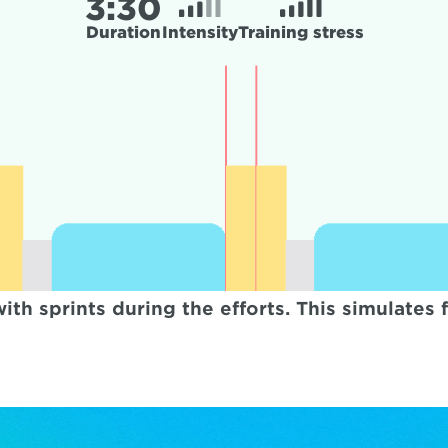
3:
30
Duration
Intensity
Training stress
th sprints during the efforts. This simulates 