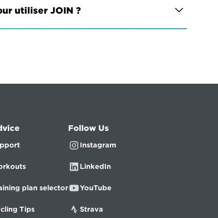
ur utiliser JOIN ?
dvice
Follow Us
pport
Instagram
rkouts
LinkedIn
aining plan selector
YouTube
cling Tips
Strava