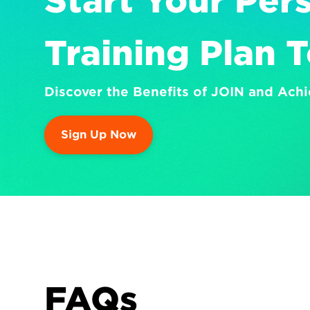
Start Your Pers
Training Plan 
Discover the Benefits of JOIN and Achi
Sign Up Now
FAQs