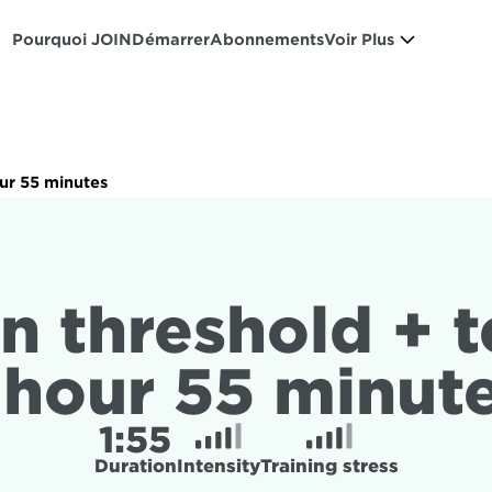
Pourquoi JOIN
Démarrer
Abonnements
Voir Plus
ur 55 minutes
n threshold + 
 hour 55 minut
1:
55
Duration
Intensity
Training stress