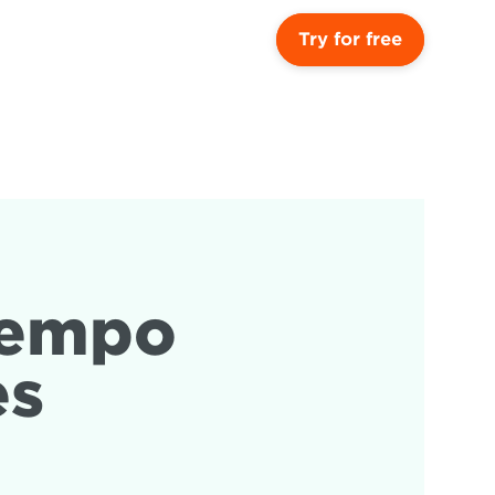
Try for free
tempo 
es