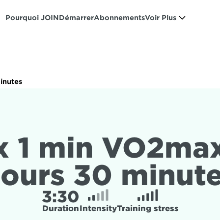
Pourquoi JOIN
Démarrer
Abonnements
Voir Plus
inutes
x 1 min VO2max
ours 30 minut
3:
30
Duration
Intensity
Training stress