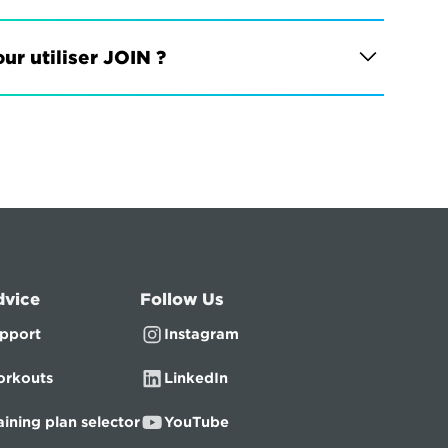
ur utiliser JOIN ?
dvice
Follow Us
pport
Instagram
rkouts
LinkedIn
aining plan selector
YouTube