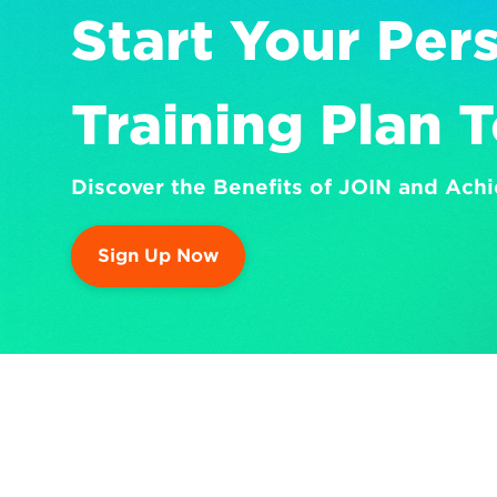
Start Your Pers
Training Plan 
Discover the Benefits of JOIN and Achi
Sign Up Now