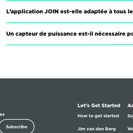
L’application JOIN est-elle adaptée à tous l
Un capteur de puissance est-il nécessaire po
Let's Get Started
A
es
How to get started
Su
Subscribe
Jim van den Berg
Wo