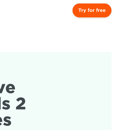
Try for free
e 
s 2 
es