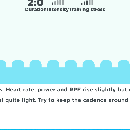
2:
0
Duration
Intensity
Training stress
s. Heart rate, power and RPE rise slightly but
l quite light. Try to keep the cadence around 