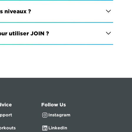
es niveaux ?
ur utiliser JOIN ?
dvice
Follow Us
pport
Instagram
rkouts
LinkedIn