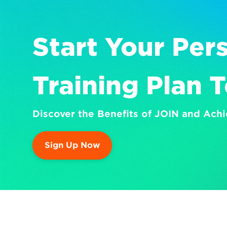
Start Your Pers
Training Plan 
Discover the Benefits of JOIN and Achi
Sign Up Now