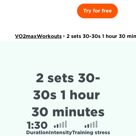
Try for free
VO2maxWorkouts
2 sets 30-30s 1 hour 30 mi
2 sets 30-
30s 1 hour 
30 minutes
1:
30
Duration
Intensity
Training stress