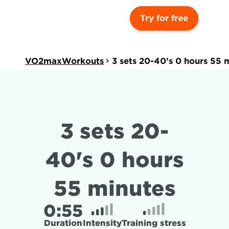
Try for free
VO2maxWorkouts
3 sets 20-40's 0 hours 55 
3 sets 20-
40's 0 hours 
55 minutes
0:
55
Duration
Intensity
Training stress