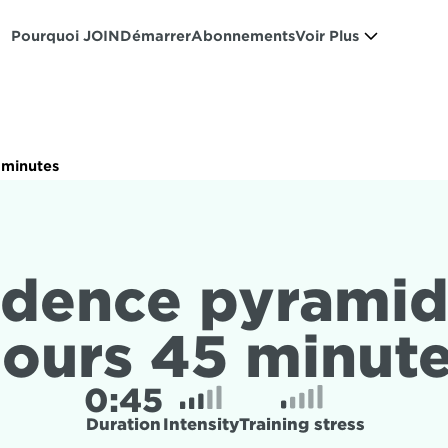
Pourquoi JOIN
Démarrer
Abonnements
Voir Plus
 minutes
dence pyramid 
ours 45 minut
0:
45
Duration
Intensity
Training stress