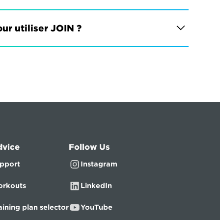
ur utiliser JOIN ?
dvice
Follow Us
pport
Instagram
rkouts
LinkedIn
aining plan selector
YouTube