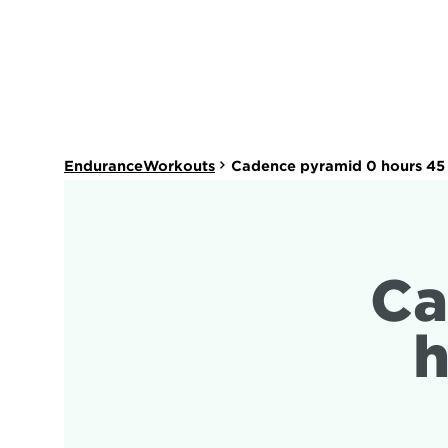
EnduranceWorkouts
Cadence pyramid 0 hours 45
Ca
h