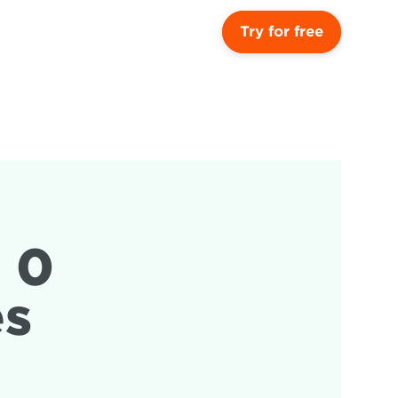
Try for free
0 
es