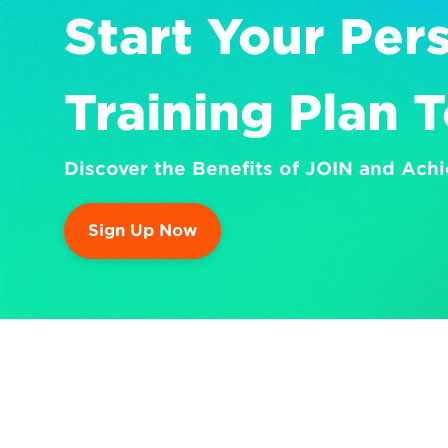
Start Your Pers
Training Plan 
Discover the Benefits of JOIN and Achi
Sign Up Now