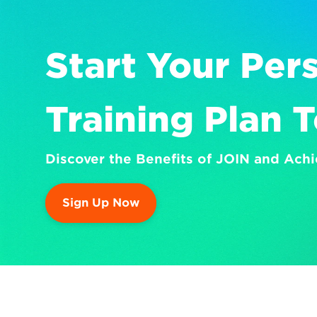
Start Your Pers
Training Plan 
Discover the Benefits of JOIN and Achi
Sign Up Now