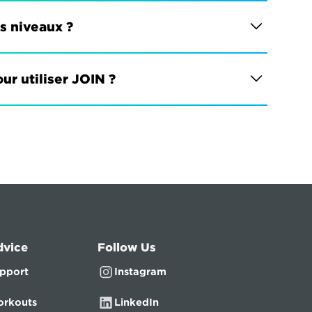
es niveaux ?
ur utiliser JOIN ?
dvice
Follow Us
pport
Instagram
rkouts
LinkedIn