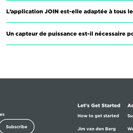
L’application JOIN est-elle adaptée à tous l
Un capteur de puissance est-il nécessaire po
Let's Get Started
A
es
How to get started
Su
Subscribe
Jim van den Berg
Wo