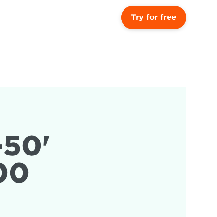
Try for free
50' 
0 