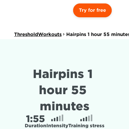
Try for free
ThresholdWorkouts
Hairpins 1 hour 55 minute
Hairpins 1 
hour 55 
minutes
1:
55
Duration
Intensity
Training stress