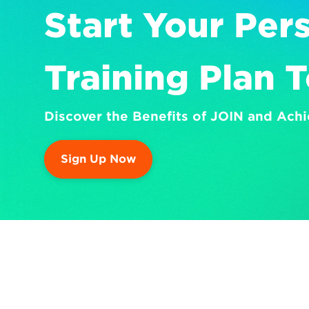
Start Your Pers
Training Plan 
Discover the Benefits of JOIN and Achi
Sign Up Now