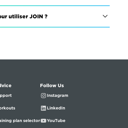
ur utiliser JOIN ?
dvice
Follow Us
pport
Instagram
rkouts
LinkedIn
aining plan selector
YouTube