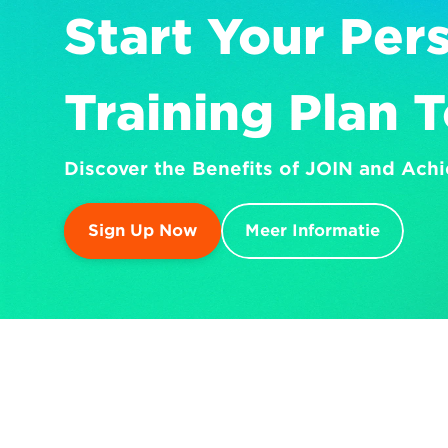
Start Your Pers
Training Plan 
Discover the Benefits of JOIN and Achi
Sign Up Now
Meer Informatie