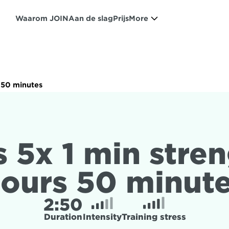
Waarom JOIN
Aan de slag
Prijs
More
s 50 minutes
s 5x 1 min stren
ours 50 minut
2:
50
Duration
Intensity
Training stress