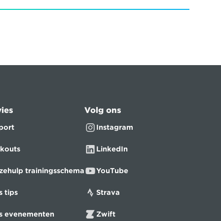
ies
Volg ons
port
Instagram
kouts
LinkedIn
zehulp trainingsschema
YouTube
s tips
Strava
ts evenementen
Zwift