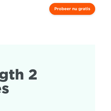
Probeer nu gratis
gth 2 
es