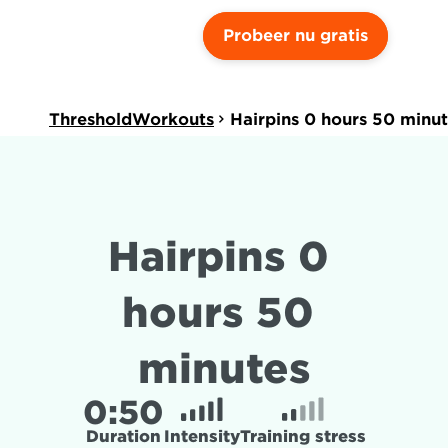
Probeer nu gratis
ThresholdWorkouts
Hairpins 0 hours 50 minu
Hairpins 0 
hours 50 
minutes
0:
50
Duration
Intensity
Training stress