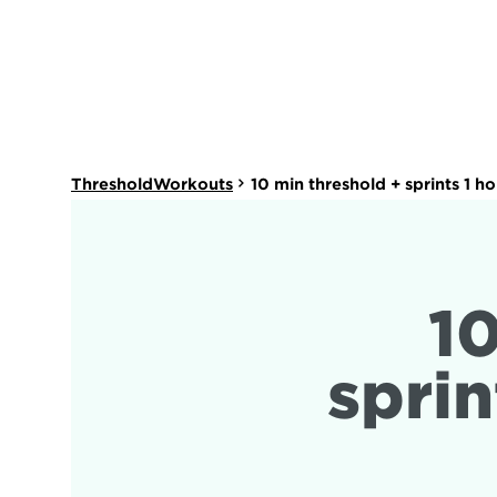
ThresholdWorkouts
10 min threshold + sprints 1 h
10
sprin