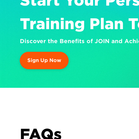
Start Your Pers
Training Plan 
Discover the Benefits of JOIN and Achi
Sign Up Now
FAQs