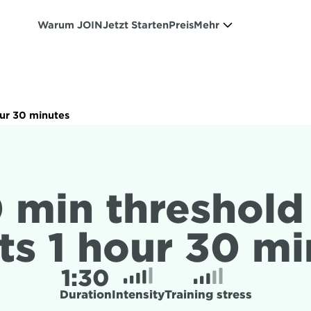
Warum JOIN
Jetzt Starten
Preis
Mehr
our 30 minutes
 min threshold 
ts 1 hour 30 m
1:
30
Duration
Intensity
Training stress