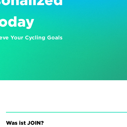
onalized 
Today
eve Your Cycling Goals
Was ist JOIN?