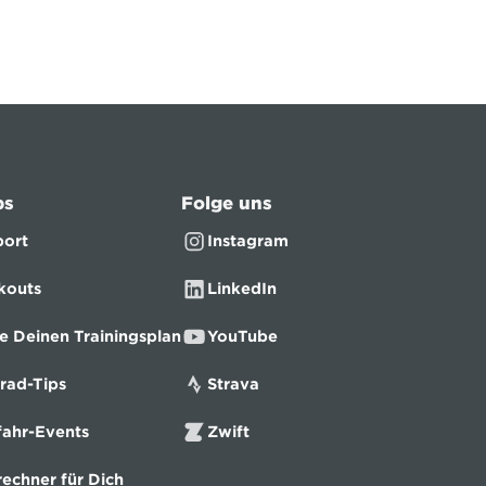
ps
Folge uns
ort
Instagram
kouts
LinkedIn
e Deinen Trainingsplan
YouTube
rad-Tips
Strava
ahr-Events
Zwift
echner für Dich