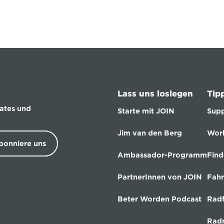
Lass uns loslegen
Tip
ates und 
Starte mit JOIN
Supp
Jim van den Berg
Wor
bonniere uns
Ambassador-Programm
Find
PartnerInnen von JOIN
Fahr
Beter Worden Podcast
Radf
Radr