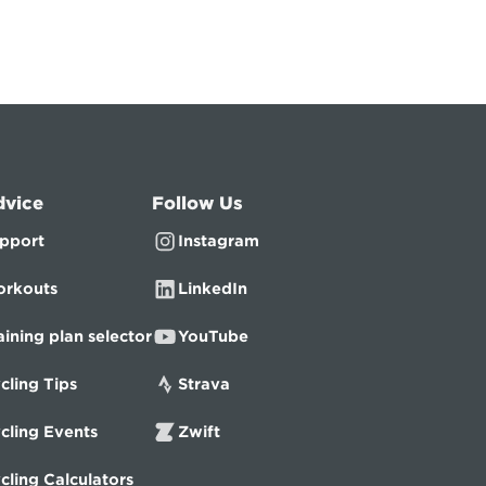
dvice
Follow Us
pport
Instagram
rkouts
LinkedIn
aining plan selector
YouTube
cling Tips
Strava
cling Events
Zwift
cling Calculators