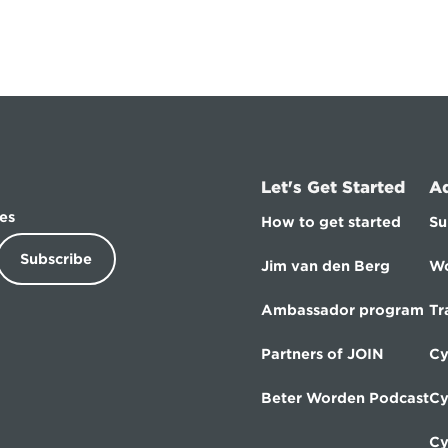
Let's Get Started
A
es
How to get started
Su
Subscribe
Jim van den Berg
Wo
Ambassador program
Tr
Partners of JOIN
Cy
Beter Worden Podcast
Cy
Cy