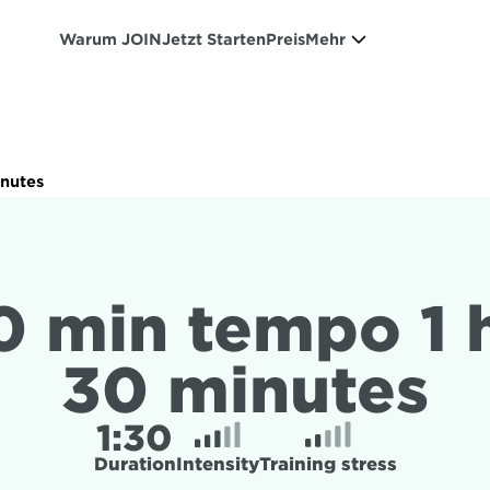
Warum JOIN
Jetzt Starten
Preis
Mehr
inutes
0 min tempo 1 h
30 minutes
1:
30
Duration
Intensity
Training stress