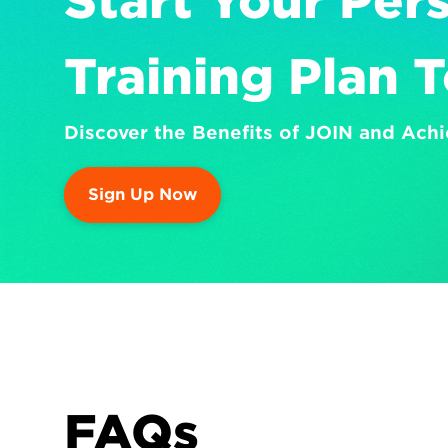
Start Your Pers
Training Plan 
Discover the Benefits of JOIN and Achi
Sign Up Now
FAQs