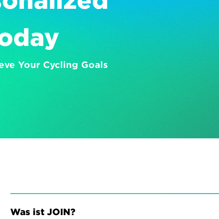
onalized 
Today
eve Your Cycling Goals
Was ist JOIN?