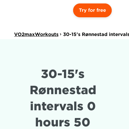
Try for free
VO2maxWorkouts
30-15's Rønnestad interval
30-15's 
Rønnestad 
intervals 0 
hours 50 