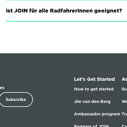
Ist JOIN für alle RadfahrerInnen geeignet?
Let's Get Started
A
es
How to get started
Su
Subscribe
Jim van den Berg
Wo
Ambassador program
Tr
Partners of JOIN
Cy