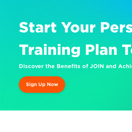
Start Your Pers
Training Plan 
Discover the Benefits of JOIN and Achi
Sign Up Now