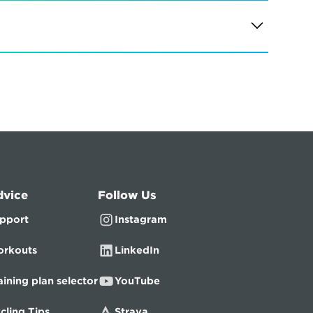
dvice
Follow Us
pport
Instagram
rkouts
LinkedIn
aining plan selector
YouTube
cling Tips
Strava