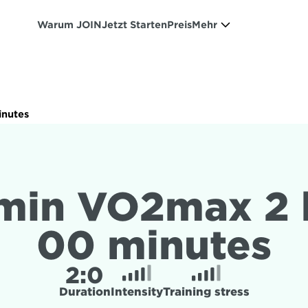
Warum JOIN
Jetzt Starten
Preis
Mehr
inutes
min VO2max 2 h
00 minutes
2:
0
Duration
Intensity
Training stress