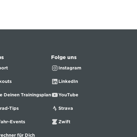
ps
Folge uns
ort
Instagram
kouts
LinkedIn
e Deinen Trainingsplan
YouTube
rad-Tips
Strava
ahr-Events
Zwift
echner für Dich