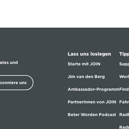
Lass uns loslegen
Tip
ates und 
Starte mit JOIN
Supp
Jim van den Berg
Wor
bonniere uns
Ambassador-Programm
Find
PartnerInnen von JOIN
Fahr
Beter Worden Podcast
Radf
Radr