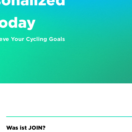
onalized 
Today
eve Your Cycling Goals
Was ist JOIN?