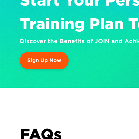
Start Your Pers
Training Plan 
Discover the Benefits of JOIN and Achi
Sign Up Now
FAQs