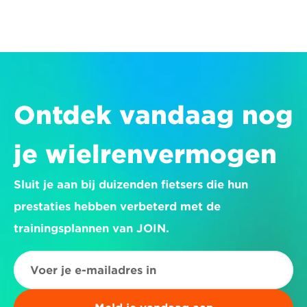
Ontdek vandaag nog 
je wielrenvermogen
Sluit je aan bij duizenden fietsers die hun 
prestaties hebben verbeterd met de 
trainingsplannen van JOIN.