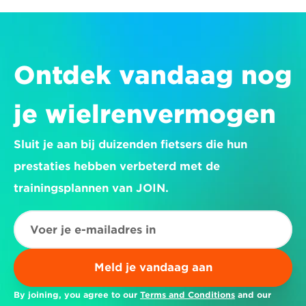
Ontdek vandaag nog 
je wielrenvermogen
Sluit je aan bij duizenden fietsers die hun 
prestaties hebben verbeterd met de 
trainingsplannen van JOIN.
Meld je vandaag aan
By joining, you agree to our 
Terms and Conditions
 and our 