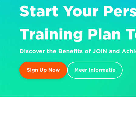
Start Your Pers
Training Plan 
Discover the Benefits of JOIN and Achi
Sign Up Now
Meer Informatie