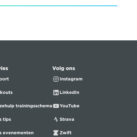
ies
Volg ons
port
Instagram
kouts
LinkedIn
zehulp trainingsschema
YouTube
s tips
Strava
ts evenementen
Zwift