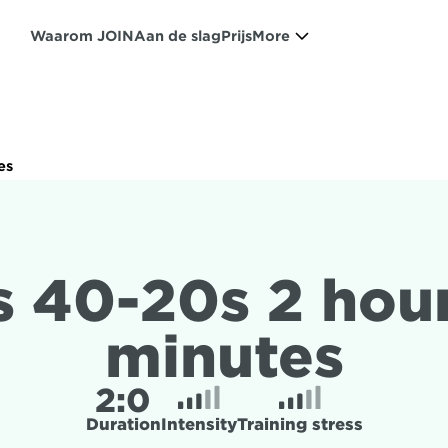
Waarom JOIN
Aan de slag
Prijs
More
es
s 40-20s 2 hour
minutes
2:
0
Duration
Intensity
Training stress