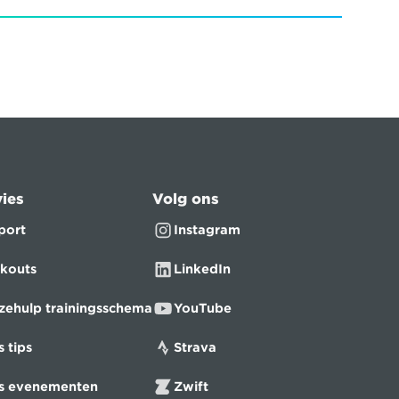
ies
Volg ons
port
Instagram
kouts
LinkedIn
zehulp trainingsschema
YouTube
s tips
Strava
ts evenementen
Zwift