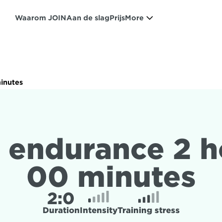
Waarom JOIN
Aan de slag
Prijs
More
inutes
 endurance 2 ho
00 minutes
2:
0
Duration
Intensity
Training stress