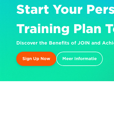
Start Your Pers
Training Plan 
Discover the Benefits of JOIN and Achi
Sign Up Now
Meer Informatie