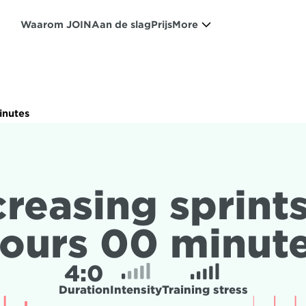
Waarom JOIN
Aan de slag
Prijs
More
inutes
creasing sprints
ours 00 minut
4:
0
Duration
Intensity
Training stress