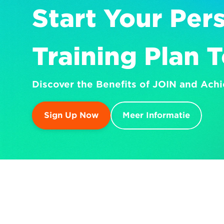
Start Your Pers
Training Plan 
Discover the Benefits of JOIN and Achi
Sign Up Now
Meer Informatie