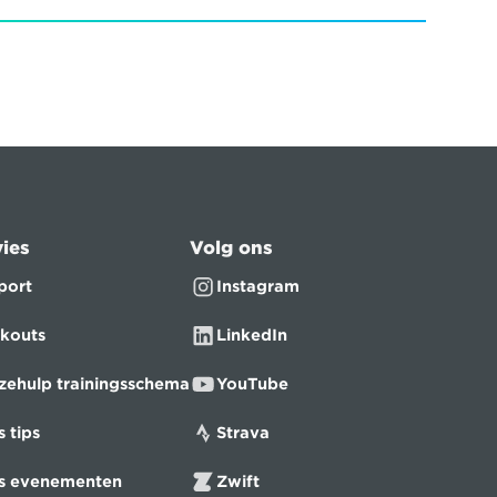
ies
Volg ons
port
Instagram
kouts
LinkedIn
zehulp trainingsschema
YouTube
s tips
Strava
ts evenementen
Zwift