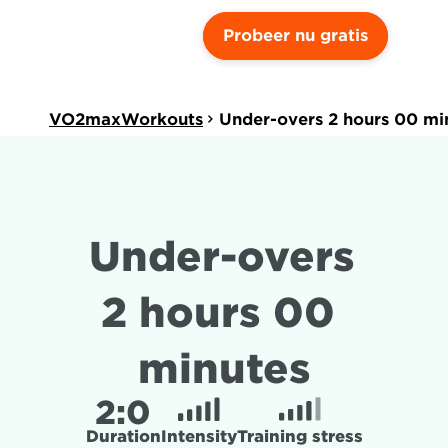
Probeer nu gratis
VO2maxWorkouts
Under-overs 2 hours 00 mi
Under-overs 
2 hours 00 
minutes
2:
0
Duration
Intensity
Training stress