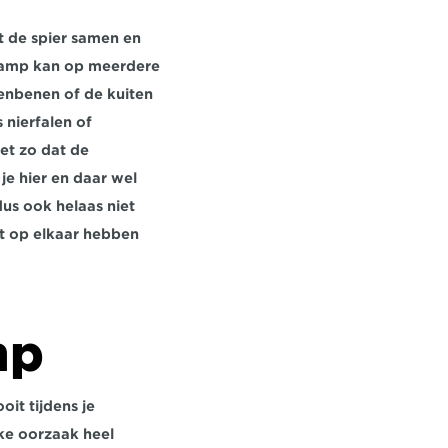
t de spier samen en 
ramp kan op meerdere 
enbenen of de kuiten 
nierfalen of 
et zo dat de 
e hier en daar wel 
us ook helaas niet 
t op elkaar hebben 
mp
t tijdens je 
ke oorzaak heel 