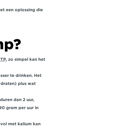
et een oplossing die 
mp?
FTP
, zo simpel kan het 
ser te drinken. Het 
draten) plus wat 
duren dan 2 uur, 
0 gram per uur in 
vol met kalium kan 