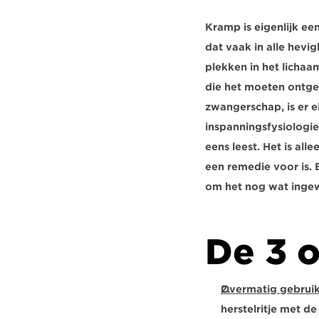
Kramp is eigenlijk een
dat vaak in alle hev
plekken in het lichaa
die het moeten ontgel
zwangerschap, is er e
inspanningsfysiologie 
eens leest. Het is all
een remedie voor is. 
om het nog wat ingew
De 3 
Overmatig gebruik 
herstelritje met d