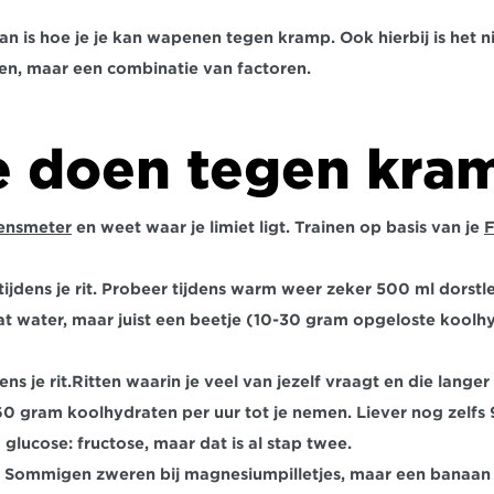
aan is hoe je je kan wapenen tegen kramp. Ook hierbij is het ni
ken, maar een combinatie van factoren.
e doen tegen kra
ensmeter
 en weet waar je limiet ligt. Trainen op basis van je 
ijdens je rit.
 Probeer tijdens warm weer zeker 500 ml dorstles
lat water, maar juist een beetje (10-30 gram opgeloste koolhy
ns je rit.
Ritten waarin je veel van jezelf vraagt en die langer 
0 gram koolhydraten per uur tot je nemen. Liever nog zelfs 9
glucose: fructose, maar dat is al stap twee.
 Sommigen zweren bij magnesiumpilletjes, maar een banaan 