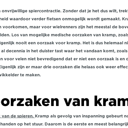
 onvrijwillige spiercontractie. Zonder dat je het dus wilt, trek
igheid waardoor verder fietsen onmogelijk wordt gemaakt. K
m voorkomen, maar voor wielrenners zijn het meestal de bov
den. Los van mogelijke medische oorzaken van kramp, zoals 
igenlijk nooit een oorzaak voor kramp. Het is dus helemaal ni
al decennia in het duister tast waar het vandaan komt, zoals j
een voor velen niet bevredigend dat er niet een oorzaak is en d
Eigenlijk zijn er maar drie oorzaken die helaas ook weer effec
ikkelder te maken.
oorzaken van kra
van de spieren. 
Kramp als gevolg van inspanning gebeurt nooi
e handen op het stuur. Daarom is de eerste en meest belangrij