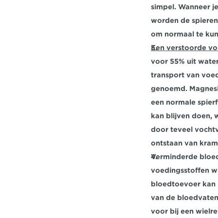
simpel. Wanneer je 
worden de spieren
om normaal te kun
Een verstoorde vo
voor 55% uit water
transport van voed
genoemd. Magnesium
een normale spierf
kan blijven doen, 
door teveel vochtv
ontstaan van kram
Verminderde bloe
voedingsstoffen w
bloedtoevoer kan 
van de bloedvaten
voor bij een wielr