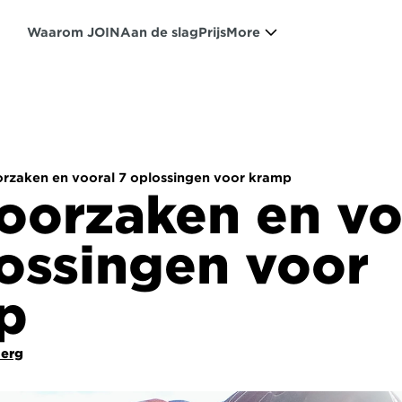
Waarom JOIN
Aan de slag
Prijs
More
orzaken en vooral 7 oplossingen voor kramp
oorzaken en voo
ossingen voor 
p
Berg