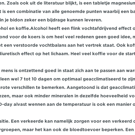
n. Zoals ook uit de literatuur blijkt, is een tabletje magnesiu
 is een combinatie van alle genoemde punten waarbij een b
 in je bidon zeker een bijdrage kunnen leveren.
hol en koffie.
Alcohol heeft een flink vochtafdrijvend effect o
nd voor de koers is om heel veel redenen geen goed idee, ma
t een verstoorde vochtbalans aan het vertrek staat. Ook koff
 diuretisch effect op het lichaam. Heel veel koffie voor de star
 mens is ontzettend goed in staat zich aan te passen aan w
leen wel 7 tot 10 dagen om optimaal geacclimatiseerd te zijn,
grote verschillen te bemerken. Aangetoond is dat geacclimati
ezen, maar ook minder mineralen in dezelfde hoeveelheid voc
D-day alvast wennen aan de temperatuur is ook een manier 
itie.
 Een verkeerde kan namelijk zorgen voor een verkeerd o
rgroepen, maar het kan ook de bloedtoevoer beperken. Een g