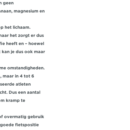
m geen 
anaan, magnesium en 
p het lichaam. 
ar het zorgt er dus 
ie heeft en – hoewel 
t kan je dus ook maar 
arme omstandigheden. 
 maar in 4 tot 6 
seerde atleten 
ht. Dus een aantal 
om kramp te 
f overmatig gebruik 
oede fietspositie 