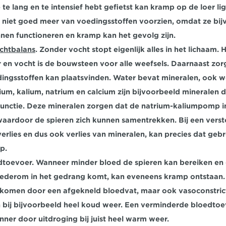
te lang en te intensief hebt gefietst kan kramp op de loer li
 niet goed meer van voedingsstoffen voorzien, omdat ze bijv
nen functioneren en kramp kan het gevolg zijn.
chtbalans
. Zonder vocht stopt eigenlijk alles in het lichaam. 
 en vocht is de bouwsteen voor alle weefsels. Daarnaast zorg
ingsstoffen kan plaatsvinden. Water bevat mineralen, ook we
, kalium, natrium en calcium zijn bijvoorbeeld mineralen die
unctie. Deze mineralen zorgen dat de natrium-kaliumpomp in 
waardoor de spieren zich kunnen samentrekken. Bij een verst
erlies en dus ook verlies van mineralen, kan precies dat gebr
p.
dtoevoer.
 Wanneer minder bloed de spieren kan bereiken en 
ederom in het gedrang komt, kan eveneens kramp ontstaan.
komen door een afgekneld bloedvat, maar ook vasoconstrict
 bij bijvoorbeeld heel koud weer. Een verminderde bloedtoe
enner door uitdroging bij juist heel warm weer.