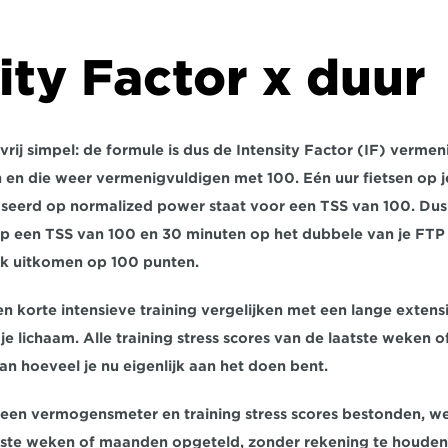
ity Factor x duur
 vrij simpel: de formule is dus de Intensity Factor (IF) verme
en en die weer vermenigvuldigen met 100. Eén uur fietsen op j
seerd op normalized power staat voor een TSS van 100. Dus
op een TSS van 100 en 30 minuten op het dubbele van je FTP 
ok uitkomen op 100 punten.
en korte intensieve training vergelijken met een lange extens
je lichaam. Alle training stress scores van de laatste weken o
an hoeveel je nu eigenlijk aan het doen bent.
 geen vermogensmeter en training stress scores bestonden, w
tste weken of maanden opgeteld, zonder rekening te houden m