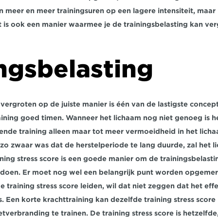
in meer en meer trainingsuren op een lagere intensiteit, maar 
t is ook een manier waarmee je de trainingsbelasting kan ver
ngsbelasting
 vergroten op de juiste manier is één van de lastigste concept
aining goed timen. Wanneer het lichaam nog niet genoeg is he
gende training alleen maar tot meer vermoeidheid in het licha
zo zwaar was dat de herstelperiode te lang duurde, zal het l
ning stress score is een goede manier om de trainingsbelasti
te doen. Er moet nog wel een belangrijk punt worden opgeme
e training stress score leiden, wil dat niet zeggen dat het eff
s. Een korte krachttraining kan dezelfde training stress score
verbranding te trainen. De training stress score is hetzelfde,