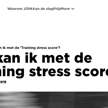
Waarom JOIN
Aan de slag
Prijs
More
 ik met de ‘Training stress score’?
an ik met de 
ning stress scor
Berg