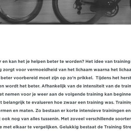
 en kan het je helpen beter te worden? Het idee van training i
ng zorgt voor vermoeidheid van het lichaam waarna het lichaam
eter voorbereid moet zijn op zo’n prikkel.  Tijdens het herste
n wordt het beter. Afhankelijk van de intensiteit van de traini
et nemen voor je weer aan de volgende training kan beginne
et belangrijk te evalueren hoe zwaar een training was. Traini
 vormen en maten. Zo bestaan er korte intensieve trainingen en
t ook nog van alles tussenin. Met zoveel verschillende soorten t
 met elkaar te vergelijken. Gelukkig bestaat de Training Str