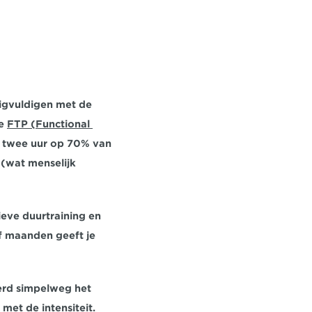
nigvuldigen met de 
e 
FTP (Functional 
 twee uur op 70% van 
(wat menselijk 
ieve duurtraining en 
f maanden geeft je 
erd simpelweg het 
et de intensiteit. 