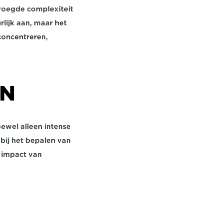
voegde complexiteit 
lijk aan, maar het 
oncentreren, 
IN
ewel alleen intense 
ij het bepalen van 
 impact van 