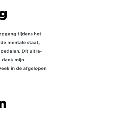
g
gang tijdens het 
de mentale staat, 
pedalen. Dit ultra-
 dank mijn 
week in de afgelopen 
n 