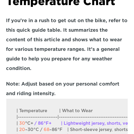
Temperature Chart
If you’re in a rush to get out on the bike, refer to 
this quick guide table. It summarizes the 
content of this article and shows what to wear 
for various temperature ranges. It’s a general 
guide to help you prepare for any weather 
condition. 
Note:
 Adjust based on your personal comfort 
and riding intensity.
| 
Temperature
          | 
What 
to 
Wear
                                  
|----------------------|------------------------------------------
| 
30
°C
+ 
/ 86°F+        | Lightweight jersey, shorts, ven
| 
20
–30°C
 / 
68
–86°F
    | 
Short
-
sleeve 
jersey
,
shorts
,
l