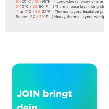
| 
10
–20°C
 / 
50
–68°F
    | 
Long
-
sleeve 
jersey 
or 
arm 
wa
| 
0
–10°C
 / 
32
–50°F
     | 
Thermal 
base 
layer
,
long
-
slee
| -
1
to 
0
°C
 / 
30
–32°F
  | 
Thermal 
layers
,
insulated 
jack
| 
Below
 -
1
°C
 / 
30
°F
    | 
Heavy 
thermal 
layers
,
windpro
JOIN bringt 
dein 