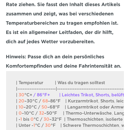
Rate ziehen. Sie fasst den Inhalt dieses Artikels 
zusammen und zeigt, was bei verschiedenen 
Temperaturbereichen zu tragen empfohlen ist. 
Es ist ein allgemeiner Leitfaden, der dir hilft, 
dich auf jedes Wetter vorzubereiten. 
Hinweis:
 Passe dich an dein persönliches 
Komfortempfinden und deine Fahrintensität an.
| 
Temperatur
          | 
Was 
du 
tragen 
solltest
                     
|----------------------|------------------------------------------
| 
30
°C
+ 
/ 86°F+        | Leichtes Trikot, Shorts, belü
| 
20
–30°C
 / 
68
–86°F
    | 
Kurzarmtrikot
,
Shorts
,
leichte
| 
10
–20°C
 / 
50
–68°F
    | 
Langarmtrikot 
oder 
Armwär
| 
0
–10°C
 / 
32
–50°F
     | 
Thermo
-
Unterwäsche
,
Langar
| -
1
bis 
0
°C
 / 
30
–32°F
  | 
Thermoschichten
,
isolierte 
Ja
| 
Unter
 -
1
°C
 / 
30
°F
    | 
Schwere 
Thermoschichten
,
win